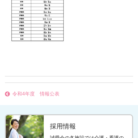
投
令和4年度 情報公表
稿
ナ
採用情報
ビ
誠愛会の各施設では介護・看護の