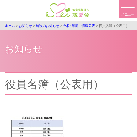
コ
ン
メニュー
テ
ン
ホーム
>
お知らせ
>
施設のお知らせ
>
令和4年度 情報公表
>
役員名簿（公表用）
ツ
へ
お知らせ
ス
キ
ッ
プ
役員名簿（公表用）