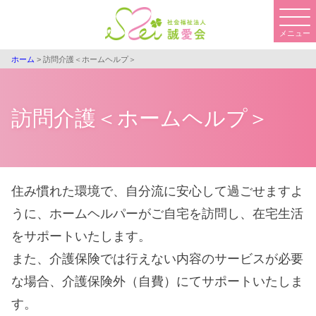
コ
ン
メニュー
テ
ン
ホーム
>
訪問介護＜ホームヘルプ＞
ツ
へ
ス
訪問介護＜ホームヘルプ＞
キ
ッ
プ
住み慣れた環境で、自分流に安心して過ごせますよ
うに、ホームヘルパーがご自宅を訪問し、在宅生活
をサポートいたします。
また、介護保険では行えない内容のサービスが必要
な場合、介護保険外（自費）にてサポートいたしま
す。