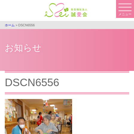
コ
ン
メニュー
テ
ン
ホーム
>
DSCN6556
ツ
へ
お知らせ
ス
キ
ッ
プ
DSCN6556