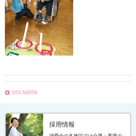
投
DSCN6556
稿
ナ
採用情報
ビ
誠愛会の各施設では介護・看護の